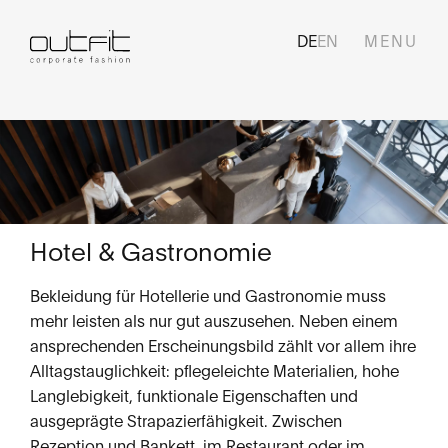
DE
EN
Navigation
überspringen
HOME
KOLLEKTION
Hotel & Gastronomie
SERVICES
GESCHÄFTSFELDER
Bekleidung für Hotellerie und Gastronomie muss
mehr leisten als nur gut auszusehen. Neben einem
UNSERE KUNDEN
ansprechenden Erscheinungsbild zählt vor allem ihre
Alltagstauglichkeit: pflegeleichte Materialien, hohe
WER WIR SIND
Langlebigkeit, funktionale Eigenschaften und
ausgeprägte Strapazierfähigkeit. Zwischen
KARRIERE
Rezeption und Bankett, im Restaurant oder im